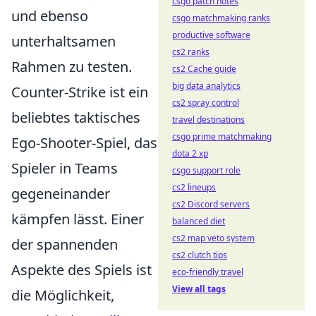
csgo patch notes
und ebenso
csgo matchmaking ranks
productive software
unterhaltsamen
cs2 ranks
Rahmen zu testen.
cs2 Cache guide
big data analytics
Counter-Strike ist ein
cs2 spray control
beliebtes taktisches
travel destinations
csgo prime matchmaking
Ego-Shooter-Spiel, das
dota 2 xp
Spieler in Teams
csgo support role
cs2 lineups
gegeneinander
cs2 Discord servers
kämpfen lässt. Einer
balanced diet
cs2 map veto system
der spannenden
cs2 clutch tips
Aspekte des Spiels ist
eco-friendly travel
View all tags
die Möglichkeit,