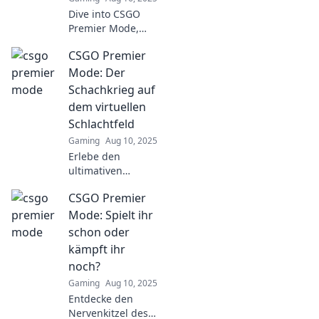
Dive into CSGO
Premier Mode,
where intense
CSGO Premier
strategy collides
with chaotic fun!
Mode: Der
Discover tips,
Schachkrieg auf
tricks, and
dem virtuellen
gameplay secrets
Schlachtfeld
now!
Gaming
Aug 10, 2025
Erlebe den
ultimativen
Schachkrieg in
CSGO Premier
CSGO Premier
Mode! Taktik,
Mode: Spielt ihr
Spannung und
schon oder
Nervenkitzel
kämpft ihr
warten auf dich im
noch?
virtuellen
Gaming
Aug 10, 2025
Schlachtfeld.
Entdecke den
Nervenkitzel des