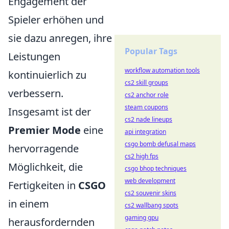
Engagement der
Spieler erhöhen und
sie dazu anregen, ihre
Popular Tags
Leistungen
workflow automation tools
kontinuierlich zu
cs2 skill groups
verbessern.
cs2 anchor role
steam coupons
Insgesamt ist der
cs2 nade lineups
Premier Mode
eine
api integration
csgo bomb defusal maps
hervorragende
cs2 high fps
Möglichkeit, die
csgo bhop techniques
web development
Fertigkeiten in
CSGO
cs2 souvenir skins
in einem
cs2 wallbang spots
gaming gpu
herausfordernden