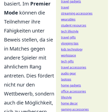
travel gadgets
basiert. Im
Premier
travel
Mode
können die
streaming accessories
wearables
Teilnehmer ihre
student resources
Fähigkeiten unter
tech lifestyle
travel gifts
Beweis stellen, da sie
vlogging tips
in Matches gegen
kids technology
workspace
andere Spieler mit
tech gifts
ähnlichem Rang
travel accessories
audio gear
antreten. Dies fördert
laptops
nicht nur den
home gadgets
office accessories
Wettbewerb, sondern
lifestyle
auch die Möglichkeit,
home decor
gaming accessories
sich zu verbessern