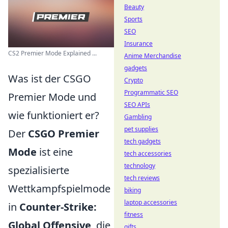
Beauty
Sports
SEO
Insurance
CS2 Premier Mode Explained ...
Anime Merchandise
gadgets
Was ist der CSGO
Crypto
Programmatic SEO
Premier Mode und
SEO APIs
wie funktioniert er?
Gambling
pet supplies
Der
CSGO Premier
tech gadgets
Mode
ist eine
tech accessories
technology
spezialisierte
tech reviews
Wettkampfspielmode
biking
laptop accessories
in
Counter-Strike:
fitness
Global Offensive
, die
gifts