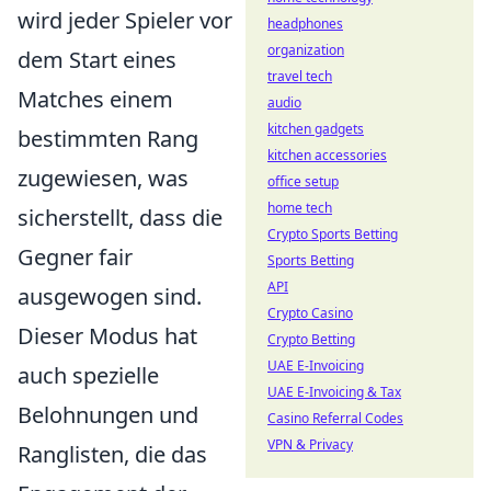
wird jeder Spieler vor
headphones
organization
dem Start eines
travel tech
Matches einem
audio
kitchen gadgets
bestimmten Rang
kitchen accessories
zugewiesen, was
office setup
home tech
sicherstellt, dass die
Crypto Sports Betting
Gegner fair
Sports Betting
API
ausgewogen sind.
Crypto Casino
Dieser Modus hat
Crypto Betting
UAE E-Invoicing
auch spezielle
UAE E-Invoicing & Tax
Belohnungen und
Casino Referral Codes
VPN & Privacy
Ranglisten, die das