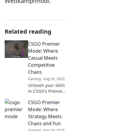
Wettkampfmodi.
Related reading
CSGO Premier
Mode: Where
Casual Meets
Competitive
Chaos
Gaming
Aug 29, 2025
Unleash your skills
in CSGO's Premier
Mode! Experience
CSGO Premier
the thrilling blend
of casual fun and
Mode: Where
competitive chaos
Strategy Meets
—join the battle
Chaos and Fun
now!
Gaming
Aug 16, 2025