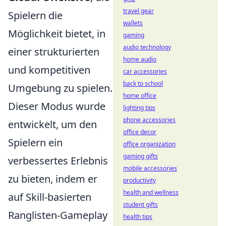
travel gear
Spielern die
wallets
Möglichkeit bietet, in
gaming
audio technology
einer strukturierten
home audio
und kompetitiven
car accessories
back to school
Umgebung zu spielen.
home office
Dieser Modus wurde
lighting tips
phone accessories
entwickelt, um den
office decor
Spielern ein
office organization
gaming gifts
verbessertes Erlebnis
mobile accessories
zu bieten, indem er
productivity
health and wellness
auf Skill-basierten
student gifts
Ranglisten-Gameplay
health tips