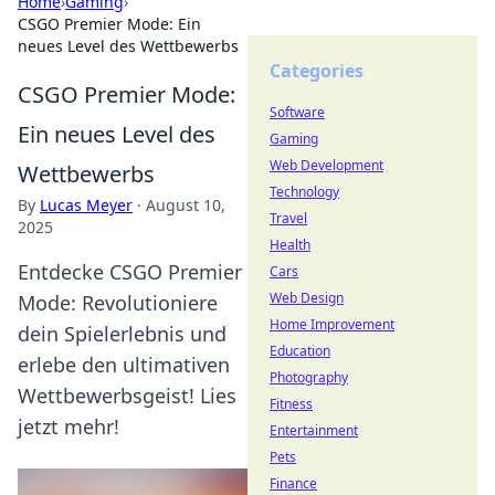
Home
›
Gaming
›
CSGO Premier Mode: Ein
neues Level des Wettbewerbs
Categories
CSGO Premier Mode:
Software
Ein neues Level des
Gaming
Web Development
Wettbewerbs
Technology
By
Lucas Meyer
·
August 10,
Travel
2025
Health
Entdecke CSGO Premier
Cars
Web Design
Mode: Revolutioniere
Home Improvement
dein Spielerlebnis und
Education
erlebe den ultimativen
Photography
Wettbewerbsgeist! Lies
Fitness
jetzt mehr!
Entertainment
Pets
Finance