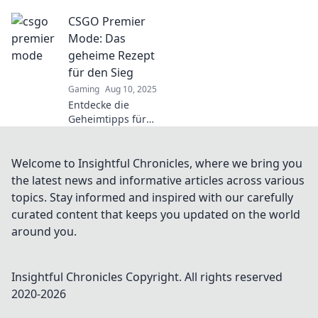
CSGO Premier
CSGO Premier
Mode! Bist du
bereit für die
Mode: Das
ultimative
geheime Rezept
Herausforderung
für den Sieg
im Kampf oder
Gaming
Aug 10, 2025
spielst du nur?
Entdecke die
Geheimtipps für
den Sieg im CSGO
Premier Mode!
Werde zum
Welcome to Insightful Chronicles, where we bring you
ultimativen
the latest news and informative articles across various
Champion – starte
topics. Stay informed and inspired with our carefully
jetzt!
curated content that keeps you updated on the world
around you.
Insightful Chronicles
Copyright. All rights reserved
2020-
2026