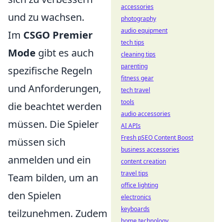
accessories
und zu wachsen.
photography
audio equipment
Im
CSGO Premier
tech tips
Mode
gibt es auch
cleaning tips
parenting
spezifische Regeln
fitness gear
und Anforderungen,
tech travel
tools
die beachtet werden
audio accessories
müssen. Die Spieler
AI APIs
Fresh pSEO Content Boost
müssen sich
business accessories
anmelden und ein
content creation
travel tips
Team bilden, um an
office lighting
den Spielen
electronics
keyboards
teilzunehmen. Zudem
home technology