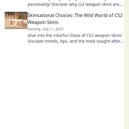
personality! Discover why cs2 weapon skins are
the ultimate upgrade for your loadout.
Skinsational Choices: The Wild World of CS2
Weapon Skins
Gaming
Sep 11, 2025
Dive into the colorful chaos of CS2 weapon skins!
Discover trends, tips, and the most sought-after
designs in our ultimate guide to Skinsational
Choices!