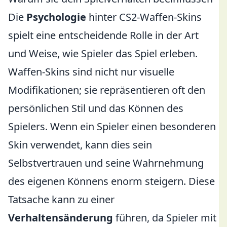
Die
Psychologie
hinter CS2-Waffen-Skins
spielt eine entscheidende Rolle in der Art
und Weise, wie Spieler das Spiel erleben.
Waffen-Skins sind nicht nur visuelle
Modifikationen; sie repräsentieren oft den
persönlichen Stil und das Können des
Spielers. Wenn ein Spieler einen besonderen
Skin verwendet, kann dies sein
Selbstvertrauen und seine Wahrnehmung
des eigenen Könnens enorm steigern. Diese
Tatsache kann zu einer
Verhaltensänderung
führen, da Spieler mit