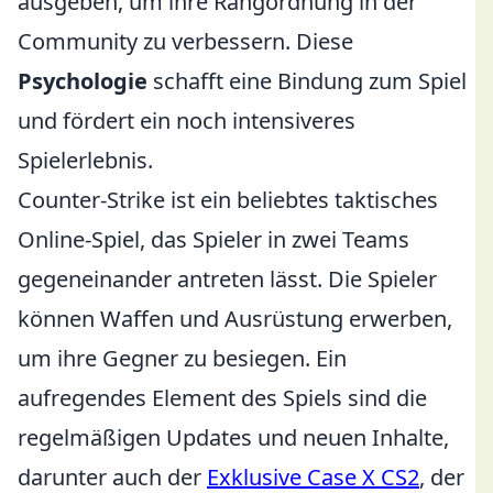
ausgeben, um ihre Rangordnung in der
Community zu verbessern. Diese
Psychologie
schafft eine Bindung zum Spiel
und fördert ein noch intensiveres
Spielerlebnis.
Counter-Strike ist ein beliebtes taktisches
Online-Spiel, das Spieler in zwei Teams
gegeneinander antreten lässt. Die Spieler
können Waffen und Ausrüstung erwerben,
um ihre Gegner zu besiegen. Ein
aufregendes Element des Spiels sind die
regelmäßigen Updates und neuen Inhalte,
darunter auch der
Exklusive Case X CS2
, der