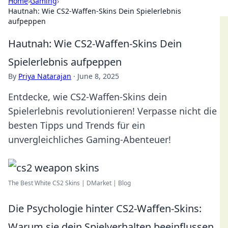
Home
›
Gaming
›
Hautnah: Wie CS2-Waffen-Skins Dein Spielerlebnis
aufpeppen
Hautnah: Wie CS2-Waffen-Skins Dein
Spielerlebnis aufpeppen
By
Priya Natarajan
·
June 8, 2025
Entdecke, wie CS2-Waffen-Skins dein
Spielerlebnis revolutionieren! Verpasse nicht die
besten Tipps und Trends für ein
unvergleichliches Gaming-Abenteuer!
The Best White CS2 Skins | DMarket | Blog
Die Psychologie hinter CS2-Waffen-Skins:
Warum sie dein Spielverhalten beeinflussen