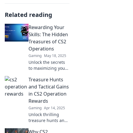
Related reading
Rewarding Your
Skills: The Hidden
Treasures of CS2
Operations
Gaming
May 18, 2025
Unlock the secrets
to maximizing your
skills in CS2
Treasure Hunts
operations and
discover hidden
and Tactical Gains
treasures waiting
in CS2 Operation
for you in the game!
Rewards
Gaming
Apr 14, 2025
Unlock thrilling
treasure hunts and
tactical secrets in
Why CS2
CS2's Operation