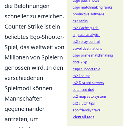
csgo patch notes
die Belohnungen
csgo matchmaking ranks
productive software
schneller zu erreichen.
cs2 ranks
Counter-Strike ist ein
cs2 Cache guide
big data analytics
beliebtes Ego-Shooter-
cs2 spray control
Spiel, das weltweit von
travel destinations
csgo prime matchmaking
Millionen von Spielern
dota 2 xp
genossen wird. In den
csgo support role
cs2 lineups
verschiedenen
cs2 Discord servers
Spielmodi können
balanced diet
cs2 map veto system
Mannschaften
cs2 clutch tips
gegeneinander
eco-friendly travel
View all tags
antreten, um