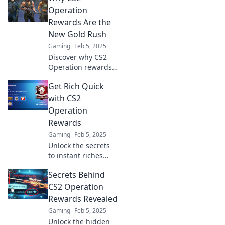
Rewards—discover
Operation
how to maximize
Rewards Are the
your rewards today!
New Gold Rush
Gaming
Feb 5, 2025
Discover why CS2
Operation rewards
are the hottest new
Get Rich Quick
trend and how you
can cash in on this
with CS2
gaming gold rush!
Operation
Rewards
Gaming
Feb 5, 2025
Unlock the secrets
to instant riches
with CS2 Operation
Secrets Behind
Rewards! Discover
thrilling tips and
CS2 Operation
tricks to boost your
Rewards Revealed
earnings fast!
Gaming
Feb 5, 2025
Unlock the hidden