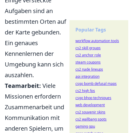
Einige versteckte
Aufgaben sind an
bestimmten Orten auf
Popular Tags
der Karte gebunden.
workflow automation tools
Ein genaues
cs2 skill groups
Kennenlernen der
cs2 anchor role
steam coupons
Umgebung kann sich
cs2 nade lineups
auszahlen.
api integration
csgo bomb defusal maps
Teamarbeit:
Viele
cs2 high fps
Missionen erfordern
csgo bhop techniques
web development
Zusammenarbeit und
cs2 souvenir skins
Kommunikation mit
cs2 wallbang spots
gaming gpu
anderen Spielern, um