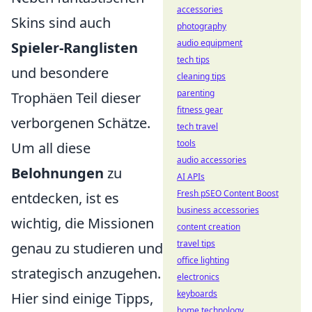
accessories
Skins sind auch
photography
audio equipment
Spieler-Ranglisten
tech tips
und besondere
cleaning tips
parenting
Trophäen Teil dieser
fitness gear
verborgenen Schätze.
tech travel
tools
Um all diese
audio accessories
Belohnungen
zu
AI APIs
Fresh pSEO Content Boost
entdecken, ist es
business accessories
wichtig, die Missionen
content creation
travel tips
genau zu studieren und
office lighting
strategisch anzugehen.
electronics
keyboards
Hier sind einige Tipps,
home technology