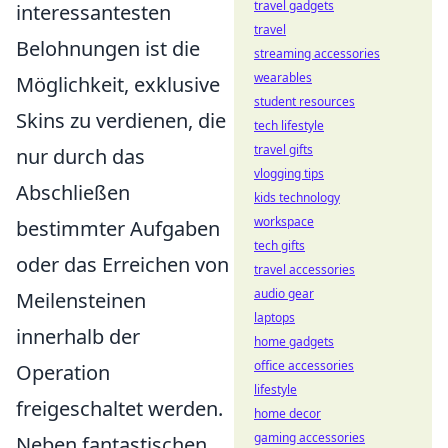
travel gadgets
interessantesten
travel
Belohnungen ist die
streaming accessories
wearables
Möglichkeit, exklusive
student resources
Skins zu verdienen, die
tech lifestyle
travel gifts
nur durch das
vlogging tips
Abschließen
kids technology
workspace
bestimmter Aufgaben
tech gifts
oder das Erreichen von
travel accessories
audio gear
Meilensteinen
laptops
innerhalb der
home gadgets
office accessories
Operation
lifestyle
freigeschaltet werden.
home decor
gaming accessories
Neben fantastischen