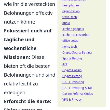
wie ihr die versteckten
headphones
organization
Belohnungen effektiv
travel tech
nutzen könnt:
audio
kitchen gadgets
Fokussiert euch auf
kitchen accessories
tägliche und
office setup
home tech
wöchentliche
Crypto Sports Betting
Missionen:
Diese
Sports Betting
API
bieten oft die besten
Crypto Casino
Belohnungen und sind
Crypto Betting
UAE E-Invoicing
relativ leicht zu
UAE E-Invoicing & Tax
erledigen.
Casino Referral Codes
VPN & Privacy
Erforscht die Karte: