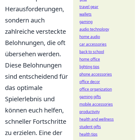
travel gear
Herausforderungen,
wallets
sondern auch
gaming
audio technology
zahlreiche versteckte
home audio
Belohnungen, die oft
car accessories
back to school
übersehen werden.
home office
Diese Belohnungen
lighting tips
phone accessories
sind entscheidend für
office decor
das optimale
office organization
gaming gifts
Spielerlebnis und
mobile accessories
können euch helfen,
productivity
health and wellness
schneller Fortschritte
student gifts
zu erzielen. Eine der
health tips