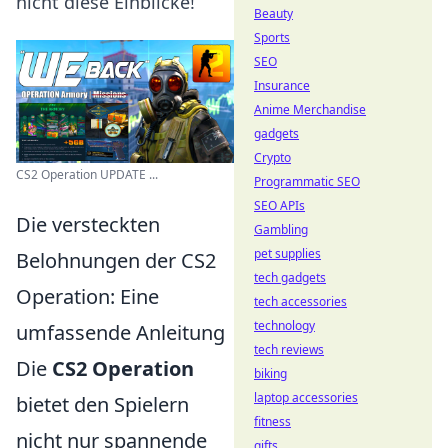
nicht diese Einblicke!
Beauty
Sports
SEO
Insurance
Anime Merchandise
gadgets
Crypto
CS2 Operation UPDATE ...
Programmatic SEO
SEO APIs
Die versteckten
Gambling
pet supplies
Belohnungen der CS2
tech gadgets
Operation: Eine
tech accessories
technology
umfassende Anleitung
tech reviews
Die
CS2 Operation
biking
laptop accessories
bietet den Spielern
fitness
nicht nur spannende
gifts